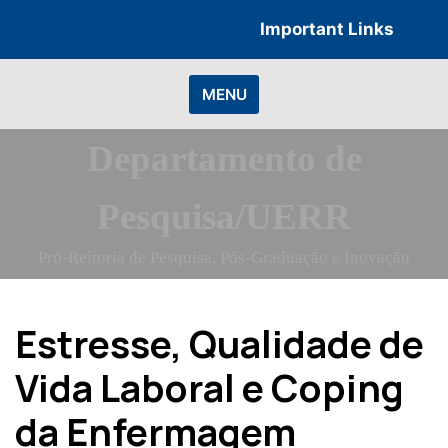
Skip
Important Links
to
content
MENU
Departamento de
Pesquisa/UERR
Pró-Reitoria de Pesquisa, Pós-Graduação e Inovação
Estresse, Qualidade de
Vida Laboral e Coping
da Enfermagem