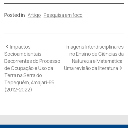
Posted in
Artigo
Pesquisa em foco
Navegação
Impactos
Imagens Interdisciplinares
Socioambientais
no Ensino de Ciências da
de
Decorrentes do Processo
Natureza e Matemática:
de Ocupação e Uso da
Uma revisão da literatura
Post
Terra na Serra do
Tepequém, Amajari-RR
(2012-2022)