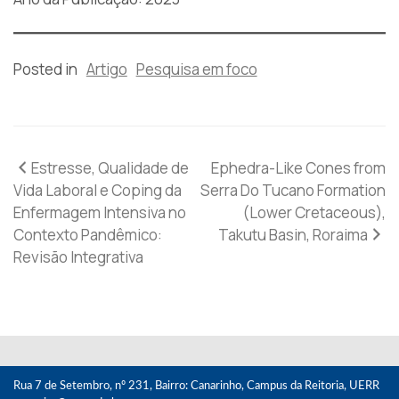
Posted in
Artigo
Pesquisa em foco
Navegação
Estresse, Qualidade de
Ephedra-Like Cones from
Vida Laboral e Coping da
Serra Do Tucano Formation
de
Enfermagem Intensiva no
(Lower Cretaceous),
Contexto Pandêmico:
Takutu Basin, Roraima
Post
Revisão Integrativa
Rua 7 de Setembro, nº 231, Bairro: Canarinho, Campus da Reitoria, UERR