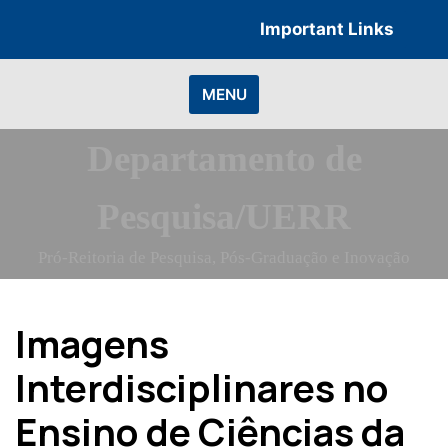
Skip
Important Links
to
content
MENU
Departamento de
Pesquisa/UERR
Pró-Reitoria de Pesquisa, Pós-Graduação e Inovação
Imagens
Interdisciplinares no
Ensino de Ciências da