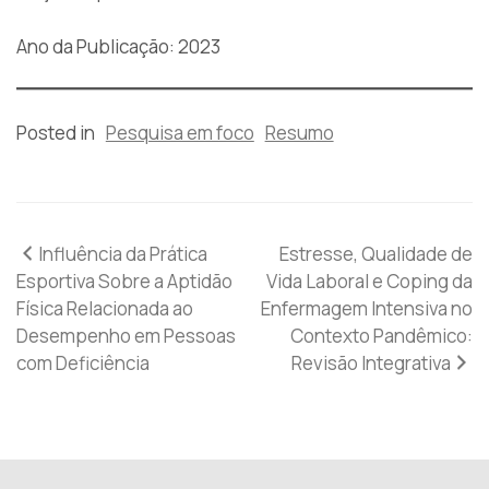
Ano da Publicação: 2023
Posted in
Pesquisa em foco
Resumo
Navegação
Influência da Prática
Estresse, Qualidade de
Esportiva Sobre a Aptidão
Vida Laboral e Coping da
de
Física Relacionada ao
Enfermagem Intensiva no
Desempenho em Pessoas
Contexto Pandêmico:
Post
com Deficiência
Revisão Integrativa