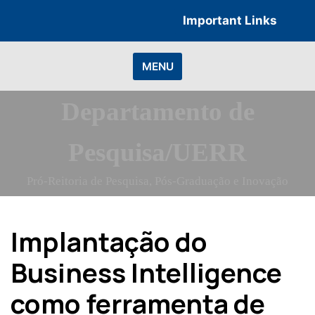
Skip
Important Links
to
content
MENU
Departamento de
Pesquisa/UERR
Pró-Reitoria de Pesquisa, Pós-Graduação e Inovação
Implantação do
Business Intelligence
como ferramenta de