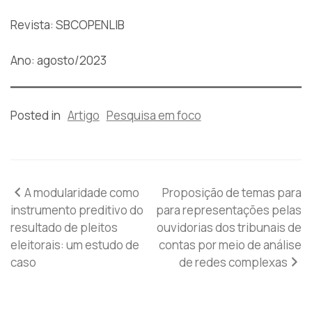
Revista: SBCOPENLIB
Ano: agosto/2023
Posted in
Artigo
Pesquisa em foco
Navegação
A modularidade como
Proposição de temas para
instrumento preditivo do
para representações pelas
de
resultado de pleitos
ouvidorias dos tribunais de
eleitorais: um estudo de
contas por meio de análise
Post
caso
de redes complexas