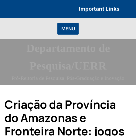
Skip
Important Links
to
content
MENU
Departamento de
Pesquisa/UERR
Pró-Reitoria de Pesquisa, Pós-Graduação e Inovação
Criação da Província
do Amazonas e
Fronteira Norte: jogos