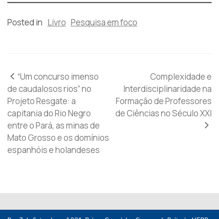
Posted in
Livro
Pesquisa em foco
Navegação
“Um concurso imenso
Complexidade e
de caudalosos rios” no
Interdisciplinaridade na
de
Projeto Resgate: a
Formação de Professores
capitania do Rio Negro
de Ciências no Século XXI
Post
entre o Pará, as minas de
Mato Grosso e os domínios
espanhóis e holandeses