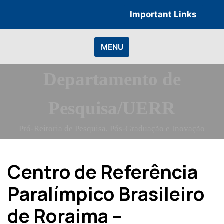
Skip
Important Links
to
content
MENU
Departamento de
Pesquisa/UERR
Pró-Reitoria de Pesquisa, Pós-Graduação e Inovação
Centro de Referência
Paralímpico Brasileiro
de Roraima –