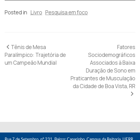
Posted in
Livro
Pesquisa em foco
Navegação
Tênis de Mesa
Fatores
Paralímpico: Trajetória de
Sociodemográficos
de
um Campeão Mundial
Associados à Baixa
Duração de Sono em
Post
Praticantes de Musculação
da Cidade de Boa Vista, RR
Rua 7 de Setembro, nº 231, Bairro: Canarinho, Campus da Reitoria, UERR