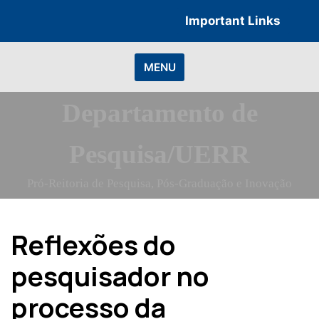
Skip
Important Links
to
content
MENU
Departamento de
Pesquisa/UERR
Pró-Reitoria de Pesquisa, Pós-Graduação e Inovação
Reflexões do
pesquisador no
processo da