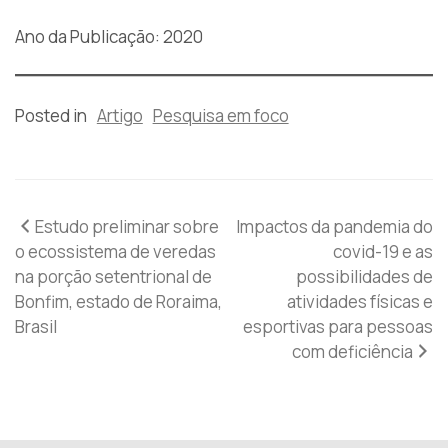
Ano da Publicação: 2020
Posted in
Artigo
Pesquisa em foco
Navegação
Estudo preliminar sobre
Impactos da pandemia do
o ecossistema de veredas
covid-19 e as
de
na porção setentrional de
possibilidades de
Bonfim, estado de Roraima,
atividades físicas e
Post
Brasil
esportivas para pessoas
com deficiência