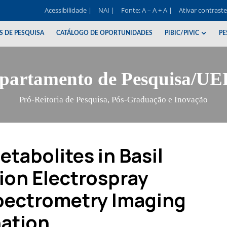
Acessibilidade |
NAI |
Fonte: A – A + A |
Ativar contrast
S DE PESQUISA
CATÁLOGO DE OPORTUNIDADES
PIBIC/PIVIC
PE
partamento de Pesquisa/U
Pró-Reitoria de Pesquisa, Pós-Graduação e Inovação
etabolites in Basil
ion Electrospray
pectrometry Imaging
nation