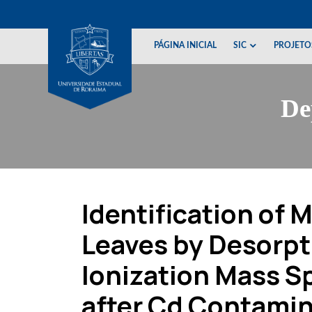
Skip
to
content
PÁGINA INICIAL
SIC
PROJETO
De
Identification of M
Leaves by Desorpt
Ionization Mass S
after Cd Contami