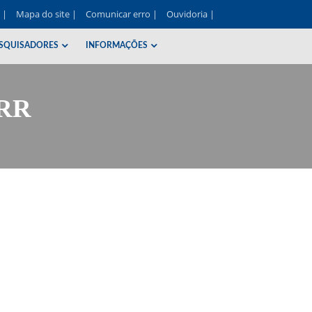
e |
Mapa do site |
Comunicar erro |
Ouvidoria |
SQUISADORES
INFORMAÇÕES
ERR