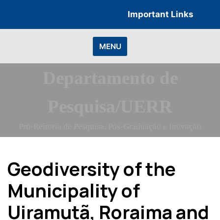
Skip
Important Links
to
content
MENU
Departamento de
Pesquisa/UERR
Pró-Reitoria de Pesquisa, Pós-Graduação e Inovação
Geodiversity of the
Municipality of
Uiramutã, Roraima and