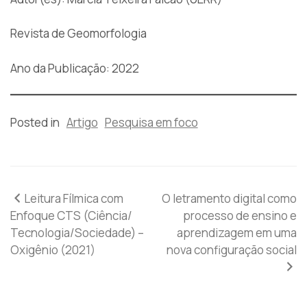
Revista de Geomorfologia
Ano da Publicação: 2022
Posted in
Artigo
Pesquisa em foco
Navegação
Leitura Fílmica com
O letramento digital como
Enfoque CTS (Ciência/
processo de ensino e
de
Tecnologia/Sociedade) –
aprendizagem em uma
Oxigênio (2021)
nova configuração social
Post