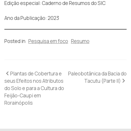
Edição especial: Caderno de Resumos do SIC
Ano da Publicação: 2023
Posted in
Pesquisa em foco
Resumo
Navegação
Plantas de Cobertura e
Paleobotânica da Bacia do
seus Efeitos nos Atributos
Tacutu (Parte II)
de
do Solo e para a Cultura do
Feijão-Caupi em
Post
Rorainópolis