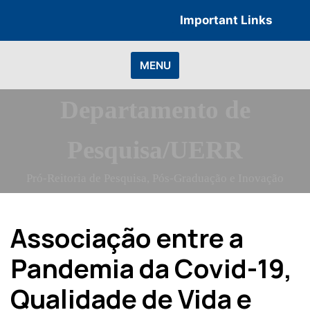
Skip
Important Links
to
content
MENU
Departamento de
Pesquisa/UERR
Pró-Reitoria de Pesquisa, Pós-Graduação e Inovação
Associação entre a
Pandemia da Covid-19,
Qualidade de Vida e