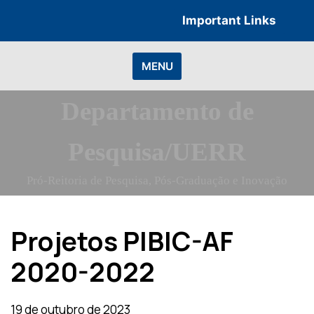
Skip
Important Links
to
content
MENU
Departamento de
Pesquisa/UERR
Pró-Reitoria de Pesquisa, Pós-Graduação e Inovação
Projetos PIBIC-AF
2020-2022
19 de outubro de 2023